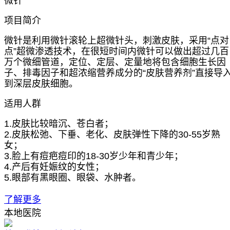
微针
项目简介
微针是利用微针滚轮上超微针头，刺激皮肤，采用“点对
点”超微渗透技术，在很短时间内微针可以做出超过几百
万个微细管道，定位、定层、定量地将包含细胞生长因
子、排毒因子和超浓缩营养成分的“皮肤营养剂”直接导
到深层皮肤细胞。
适用人群
1.皮肤比较暗沉、苍白者；
2.皮肤松弛、下垂、老化、皮肤弹性下降的30-55岁熟
女；
3.脸上有痘疤痘印的18-30岁少年和青少年；
4.产后有妊娠纹的女性；
5.眼部有黑眼圈、眼袋、水肿者。
了解更多
本地医院