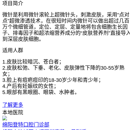
项目简介
微针是利用微针滚轮上超微针头，刺激皮肤，采用“点对
点”超微渗透技术，在很短时间内微针可以做出超过几百
万个微细管道，定位、定层、定量地将包含细胞生长因
子、排毒因子和超浓缩营养成分的“皮肤营养剂”直接导
到深层皮肤细胞。
适用人群
1.皮肤比较暗沉、苍白者；
2.皮肤松弛、下垂、老化、皮肤弹性下降的30-55岁熟
女；
3.脸上有痘疤痘印的18-30岁少年和青少年；
4.产后有妊娠纹的女性；
5.眼部有黑眼圈、眼袋、水肿者。
了解更多
本地医院
绵阳登特口腔门诊部