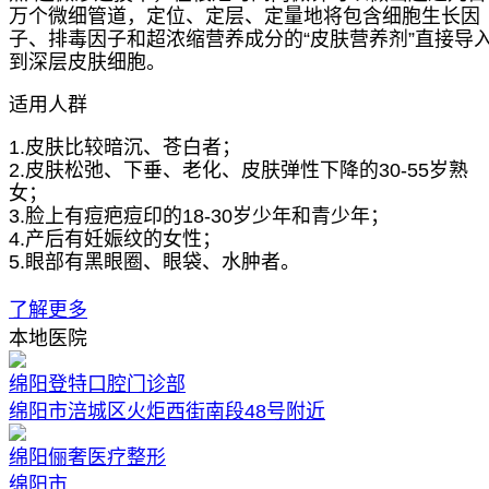
万个微细管道，定位、定层、定量地将包含细胞生长因
子、排毒因子和超浓缩营养成分的“皮肤营养剂”直接导
到深层皮肤细胞。
适用人群
1.皮肤比较暗沉、苍白者；
2.皮肤松弛、下垂、老化、皮肤弹性下降的30-55岁熟
女；
3.脸上有痘疤痘印的18-30岁少年和青少年；
4.产后有妊娠纹的女性；
5.眼部有黑眼圈、眼袋、水肿者。
了解更多
本地医院
绵阳登特口腔门诊部
绵阳市涪城区火炬西街南段48号附近
绵阳俪奢医疗整形
绵阳市