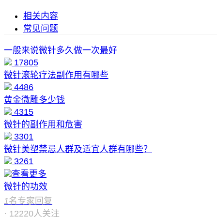
相关内容
常见问题
一般来说微针多久做一次最好
17805
微针滚轮疗法副作用有哪些
4486
黄金微雕多少钱
4315
微针的副作用和危害
3301
微针美塑禁忌人群及适宜人群有哪些？
3261
查看更多
微针的功效
1
名专家回复
·
12220
人关注