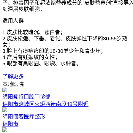
子、排毒因子和超浓缩营养成分的“皮肤营养剂”直接导
到深层皮肤细胞。
适用人群
1.皮肤比较暗沉、苍白者；
2.皮肤松弛、下垂、老化、皮肤弹性下降的30-55岁熟
女；
3.脸上有痘疤痘印的18-30岁少年和青少年；
4.产后有妊娠纹的女性；
5.眼部有黑眼圈、眼袋、水肿者。
了解更多
本地医院
绵阳登特口腔门诊部
绵阳市涪城区火炬西街南段48号附近
绵阳俪奢医疗整形
绵阳市