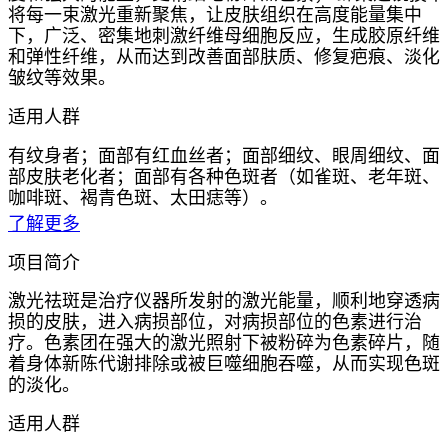
将每一束激光重新聚焦，让皮肤组织在高度能量集中
下，广泛、密集地刺激纤维母细胞反应，生成胶原纤维
和弹性纤维，从而达到改善面部肤质、修复疤痕、淡化
皱纹等效果。
适用人群
有纹身者；面部有红血丝者；面部细纹、眼周细纹、面
部皮肤老化者；面部有各种色斑者（如雀斑、老年斑、
咖啡斑、褐青色斑、太田痣等）。
了解更多
项目简介
激光祛斑是治疗仪器所发射的激光能量，顺利地穿透病
损的皮肤，进入病损部位，对病损部位的色素进行治
疗。色素团在强大的激光照射下被粉碎为色素碎片，随
着身体新陈代谢排除或被巨噬细胞吞噬，从而实现色斑
的淡化。
适用人群