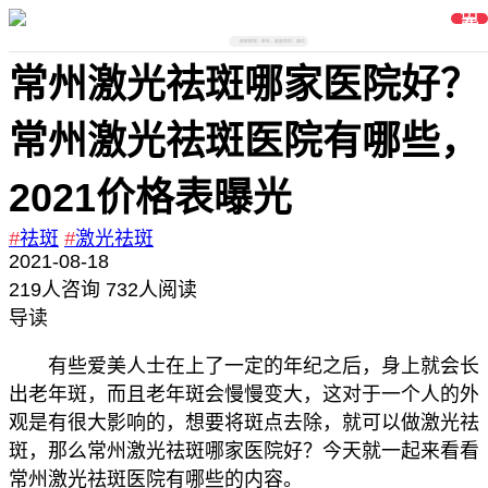
免
费
在
线
搜索医院、医生、美容项目、部位
咨
询
常州激光祛斑哪家医院好？
常州激光祛斑医院有哪些，
2021价格表曝光
#
祛斑
#
激光祛斑
2021-08-18
219
人咨询
732人阅读
导读
有些爱美人士在上了一定的年纪之后，身上就会长
出老年斑，而且老年斑会慢慢变大，这对于一个人的外
观是有很大影响的，想要将斑点去除，就可以做激光祛
斑，那么常州激光祛斑哪家医院好？今天就一起来看看
常州激光祛斑医院有哪些的内容。