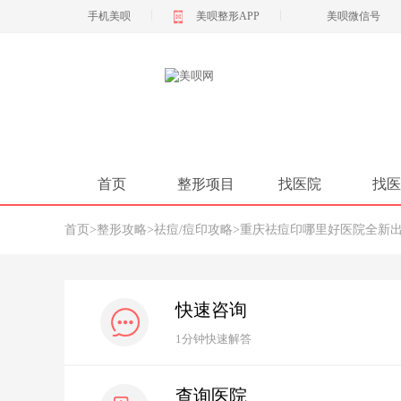
|
|
手机美呗
美呗整形APP
美呗微信号
首页
整形项目
找医院
找医
首页
>
整形攻略
>
祛痘/痘印攻略
>
重庆祛痘印哪里好医院全新
快速咨询
1分钟快速解答
查询医院