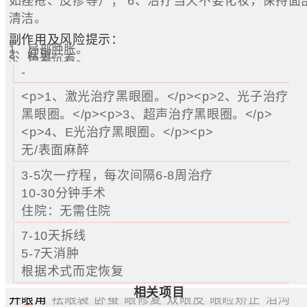
如痤疮、皮疹等）； 6、治疗当天不要化妆，保持面
清洁。
副作用及风险提示：
1、局部肿胀。
2、红斑。
3、色素沉着。
-
<p>1、激光治疗黑眼圈。</p><p>2、光子治疗
黑眼圈。</p><p>3、超声治疗黑眼圈。</p>
<p>4、E光治疗黑眼圈。</p><p>
无/表面麻醉
3-5次一疗程，每次间隔6-8周治疗
10-30分钟手术
住院：无需住院
7-10天拆线
5-7天消肿
根据术式而定恢复
相关项目
开眼角
祛眼袋
卧蚕
眼修复
双眼皮
眼睑矫正
泪沟