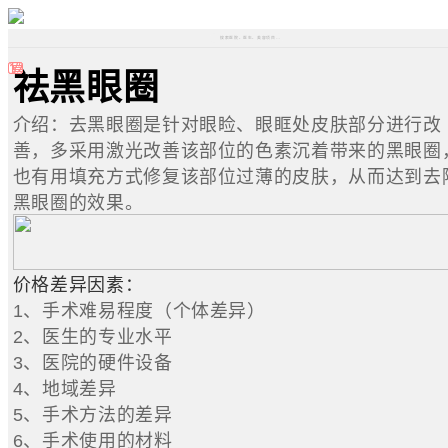
搜索医院、医生、美容项目、部位
费
方
治
恢
用
法
疗
复
祛黑眼圈
介绍：去黑眼圈是针对眼睑、眼眶处皮肤部分进行改
善，多采用激光改善该部位的色素沉着带来的黑眼圈
也有用填充方式修复该部位过薄的皮肤，从而达到去
黑眼圈的效果。
价格差异因素：
1、手术难易程度（个体差异）
2、医生的专业水平
3、医院的硬件设备
4、地域差异
5、手术方法的差异
6、手术使用的材料