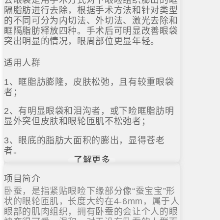
隔脂肪进行去除，根据手术方法和针对类型
的不同可分为内切法、外切法、激光去除和
眶隔脂肪释放四种。手术后可明显改善眼袋
突出明显的情况，眼周部位更显年轻。
适用人群
1、眶脂肪膨隆，皮肤松弛，且有较重眼袋
者；
2、有明显眼袋和泪沟者，或下睑眶脂肪明
显外突但皮肤和眼轮匝肌不松弛者；
3、眼底的脂肪大面积的膨出，显得苍老
者。
了解更多
项目简介
卧蚕，是指紧贴眼睑下缘部分像“蚕宝宝”形
状的眼轮匝肌，长度大约在4-6mm，属于人
眼部的肌肉组织，拥有卧蚕的会让个人的眼