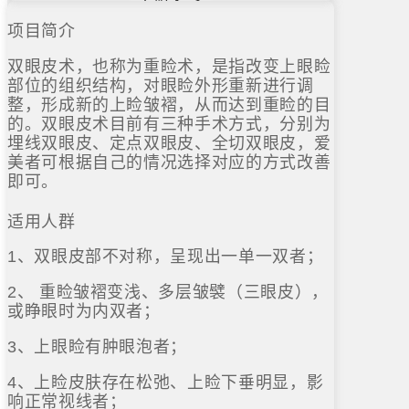
项目简介
双眼皮术，也称为重睑术，是指改变上眼睑
部位的组织结构，对眼睑外形重新进行调
整，形成新的上睑皱褶，从而达到重睑的目
的。双眼皮术目前有三种手术方式，分别为
埋线双眼皮、定点双眼皮、全切双眼皮，爱
美者可根据自己的情况选择对应的方式改善
即可。
适用人群
1、双眼皮部不对称，呈现出一单一双者；
2、 重睑皱褶变浅、多层皱襞（三眼皮），
或睁眼时为内双者；
3、上眼睑有肿眼泡者；
4、上睑皮肤存在松弛、上睑下垂明显，影
响正常视线者；