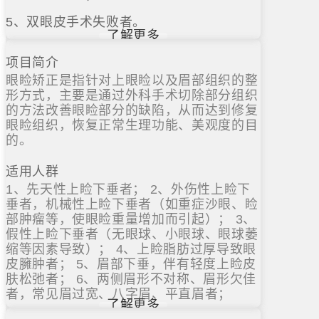
5、双眼皮手术失败者。
了解更多
项目简介
眼睑矫正是指针对上眼睑以及眉部组织的整
形方式，主要是通过外科手术切除部分组织
的方法改善眼睑部分的缺陷，从而达到修复
眼睑组织，恢复正常生理功能、美观度的目
的。
适用人群
1、先天性上睑下垂者； 2、外伤性上睑下
垂者，机械性上睑下垂者（如重症沙眼、睑
部肿瘤等，使眼睑重量增加而引起）； 3、
假性上睑下垂者（无眼球、小眼球、眼球萎
缩等因素导致）； 4、上睑脂肪过厚导致眼
皮臃肿者； 5、眉部下垂，伴有轻度上睑皮
肤松弛者； 6、两侧眉形不对称、眉形欠佳
者，常见眉过宽、八字眉、平直眉者；
了解更多