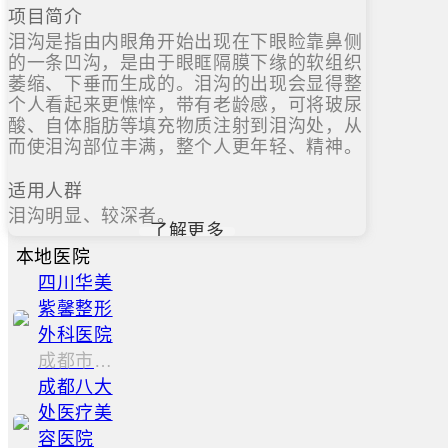
项目简介
泪沟是指由内眼角开始出现在下眼睑靠鼻侧
的一条凹沟，是由于眼眶隔膜下缘的软组织
萎缩、下垂而生成的。泪沟的出现会显得整
个人看起来更憔悴，带有老龄感，可将玻尿
酸、自体脂肪等填充物质注射到泪沟处，从
而使泪沟部位丰满，整个人更年轻、精神。
适用人群
泪沟明显、较深者。
了解更多
本地医院
四川华美
紫馨整形
外科医院
成都市武侯区二环路南3段25号
成都八大
处医疗美
容医院