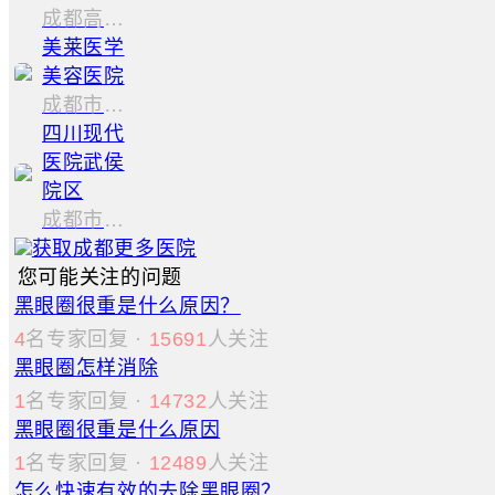
成都高新区天府大道中段688号(天府三街地铁A口)
美莱医学
美容医院
成都市青羊区青华路31号
四川现代
医院武侯
院区
成都市武侯区武兴一路118号
获取成都更多医院
您可能关注的问题
黑眼圈很重是什么原因？
4
名专家回复
·
15691
人关注
黑眼圈怎样消除
1
名专家回复
·
14732
人关注
黑眼圈很重是什么原因
1
名专家回复
·
12489
人关注
怎么快速有效的去除黑眼圈？