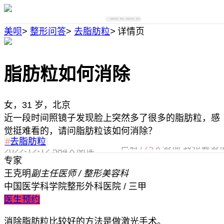
搜索医院、医生、美容项目、部位
美呗
>
整形问答
>
去脂肪粒
>
详情页
脂肪粒如何消除
女，31 岁，北京
近一段时间照镜子发现脸上突然多了很多的脂肪粒，感
觉挺难看的，请问脂肪粒该如何消除？
#
去脂肪粒
已有
175
人咨询,我也要咨
2022-12-12
584人阅读
专家
王克明
副主任医师 / 整形美容科
中国医学科学院整形外科医院 / 三甲
医生预约
消除脂肪粒比较好的方法是做激光手术。