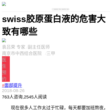
搜索医院、医生、美容项目、部位
swiss胶原蛋白液的危害大
致有哪些
袁吕荣
专家
/
副主任医师
南京市中西结合医院
/
三甲
医
生
预
约
#
面部提升
2018-08-26
763
人咨询,
2545人阅读
现在很多人工作太过于忙碌，每天都要加班熬夜，