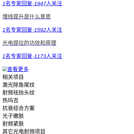
1
名专家回复
·
1947
人关注
埋线提升是什么意思
1
名专家回复
·
1592
人关注
光电提拉的功效和原理
1
名专家回复
·
1173
人关注
查看更多
相关项目
激光除鱼尾纹
射频祛抬头纹
热玛吉
抗衰综合方案
光子嫩肤
射频紧肤
其它光电射频项目