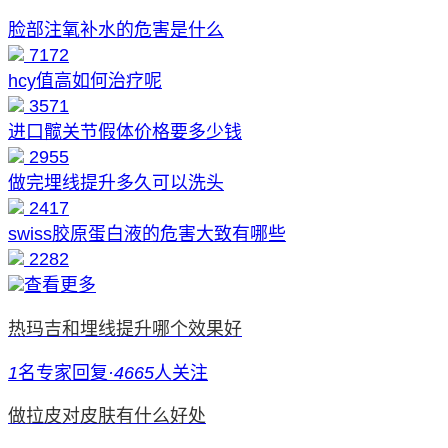
脸部注氧补水的危害是什么
7172
hcy值高如何治疗呢
3571
进口髋关节假体价格要多少钱
2955
做完埋线提升多久可以洗头
2417
swiss胶原蛋白液的危害大致有哪些
2282
查看更多
热玛吉和埋线提升哪个效果好
1
名专家回复
·
4665
人关注
做拉皮对皮肤有什么好处