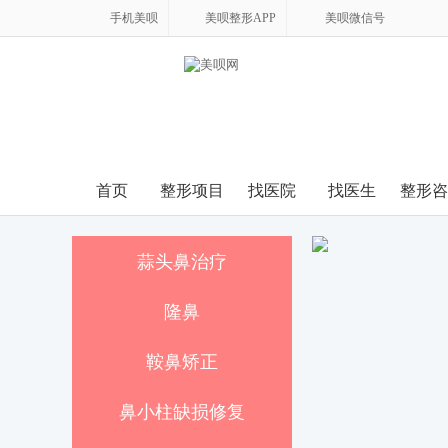
手机美呗
美呗整形APP
美呗微信号
首页
整形项目
找医院
找医生
整形咨
蒜头鼻治疗
隆鼻
鞍鼻矫正
鼻小柱缺损修复