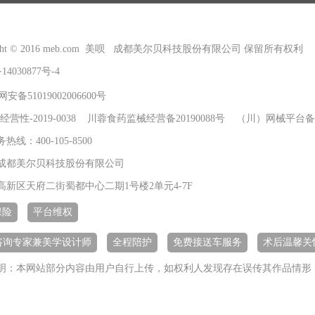
right © 2016 meb.com 美呗 成都美尔贝科技股份有限公司 保留所有权利
14030877号-4
安备51019002006600号
经营性-2019-0038 川蓉食药监械经营备20190088号 （川）网械平台备字
线：400-105-8500
成都美尔贝科技股份有限公司
高新区天府二街蜀都中心二期1号楼2单元4-7F
保险
平台维权
+咨询专家兼美学设计师
全程陪护
免费接送车服务
术后温馨关
明：本网站部分内容由用户自行上传，如权利人发现存在误传其作品情形