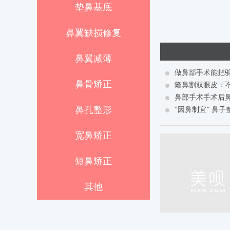
垫鼻基底
鼻翼缺损修复
鼻翼减薄
鼻骨矫正
鼻孔整形
“因鼻制宜” 鼻
宽鼻矫正
短鼻矫正
其他