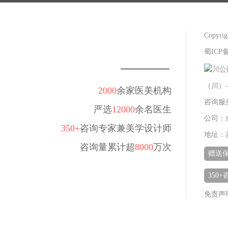
Copy
蜀ICP备
川公网
（川）-
2000
余家医美机构
咨询服务热
严选
12000
余名医生
公司：
350+
咨询专家兼美学设计师
地址：
咨询量累计超
8000
万次
赠送
350
免责声