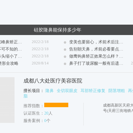
硅胶隆鼻能保持多少年
2022/2/18
做鼻部手术能把驼峰鼻矫正了吗？
变美也要留心，术前术后注意事项别忽略（治疗蒜头鼻）
2022/2/18
隆鼻割双眼皮：不可不知的N种隐患
告别朝天鼻，术前必看要点！（医嘱说明）
2022/2/18
鼻部手术手术后鼻头缩小了，凸嘴现象也改善啦！
做鹰钩鼻矫正效果怎么样？鹰钩鼻的手术过程解析！
2020/8/14
2
子整形全攻略
鼻子打了玻尿酸一般有后遗症吗
成都八大处医疗美容医院
擅长项目：
隆鼻
全切双眼皮
耳部矫正修复
阴茎增粗
再
脂
成都高新区天府大
推荐指数：
号(天府三街地铁
认证医生：
20
人
际中心一期2栋1-
服务案例：
0
个