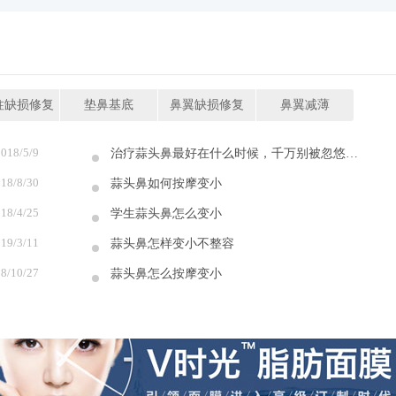
柱缺损修复
垫鼻基底
鼻翼缺损修复
鼻翼减薄
2018/5/9
治疗蒜头鼻最好在什么时候，千万别被忽悠了！（名医说）
18/8/30
蒜头鼻如何按摩变小
18/4/25
学生蒜头鼻怎么变小
19/3/11
蒜头鼻怎样变小不整容
8/10/27
蒜头鼻怎么按摩变小