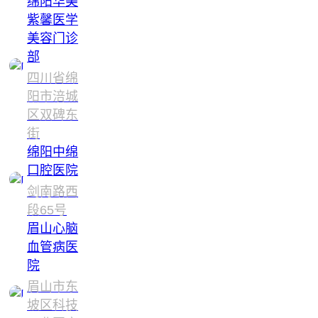
绵阳华美
紫馨医学
美容门诊
部
四川省绵
阳市涪城
区双碑东
街
绵阳中绵
口腔医院
剑南路西
段65号
眉山心脑
血管病医
院
眉山市东
坡区科技