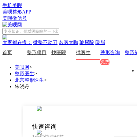
手机美呗
美呗整形APP
美呗微信号
大家都在搜：
微整不动刀
名医大咖
玻尿酸
吸脂
首页
整形项目
找医院
找医生
整形咨询
整形
免费
美呗网
>
整形医生
>
北京整形医生
>
朱晓丹
快速咨询
1分钟快速解答