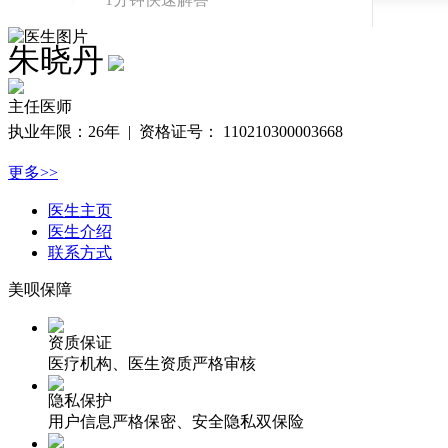
整形价格查询
朱晓丹
免费查询真实价
格
主任医师
真实案例
执业年限：
26年 |
资格证号：
110210300003668
真实反馈案例查
更多>>
询
医生主页
医生介绍
联系方式
美呗保障
资质保证
医疗机构、医生资质严格审核
隐私保护
用户信息严格保密、安全隐私双保险