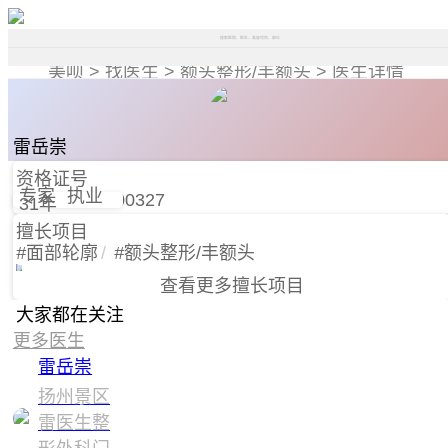
搜索医院、医生、美容项目、部位
美呗 >
找医生 >
额头整形/丰额头 >
医生详情
雷岳崇
主任医师
资格证号
专家
执业
110321003000327
31年
擅长项目
#
面部轮廓
/
#
额头整形/丰额头
查看更多擅长项目
大家都在关注
更多医生
雷岳崇
扬州景区
雷医生整