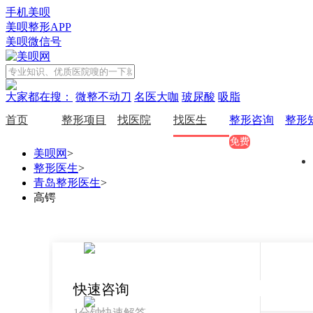
手机美呗
美呗整形APP
美呗微信号
大家都在搜：
微整不动刀
名医大咖
玻尿酸
吸脂
首页
整形项目
找医院
找医生
整形咨询
整形
免费
美呗网
>
整形医生
>
青岛整形医生
>
高锷
快速咨询
1分钟快速解答