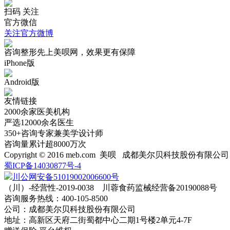
扫码 关注
官方微信
关注官方微博
咨询整形先上美呗网，效果更有保障
iPhone版
Android版
友情链接
2000
余家医美机构
严选
12000
余名医生
350+
咨询专家兼美学设计师
咨询量累计超
8000
万次
Copyright © 2016 meb.com 美呗 成都美尔贝科技股份有限
蜀ICP备14030877号-4
川公网安备51019002006600号
（川）-经营性-2019-0038 川蓉食药监械经营备20190088号
咨询服务热线：400-105-8500
公司：成都美尔贝科技股份有限公司
地址：高新区天府二街蜀都中心二期1号楼2单元4-7F