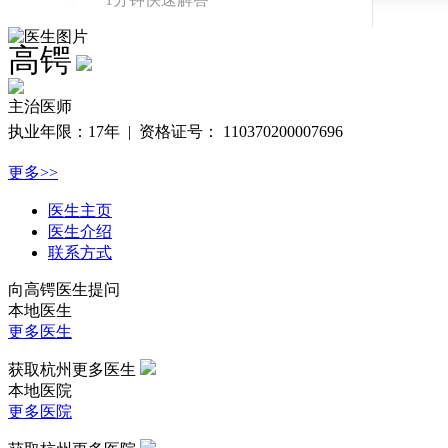
整形价格查询
高锷
免费查询真实价
格
主治医师
真实案例
执业年限：
17年 |
资格证号：
110370200007696
真实反馈案例查
更多>>
询
医生主页
医生介绍
联系方式
向
高锷
医生提问
本地医生
更多医生
获取杭州更多医生
本地医院
更多医院