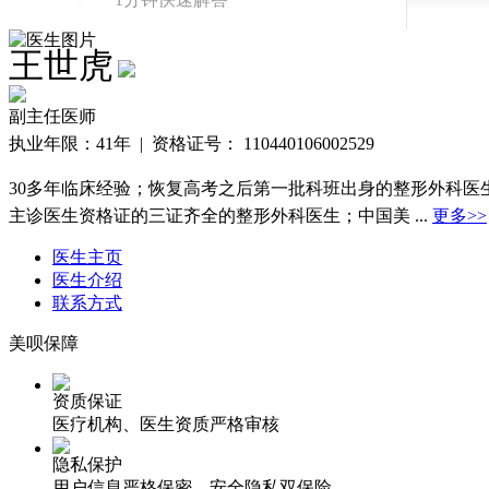
整形价格查询
王世虎
免费查询真实价
格
副主任医师
真实案例
执业年限：
41年 |
资格证号：
110440106002529
真实反馈案例查
30多年临床经验；恢复高考之后第一批科班出身的整形外科
询
主诊医生资格证的三证齐全的整形外科医生；中国美
...
更多>>
医生主页
医生介绍
联系方式
美呗保障
资质保证
医疗机构、医生资质严格审核
隐私保护
用户信息严格保密、安全隐私双保险