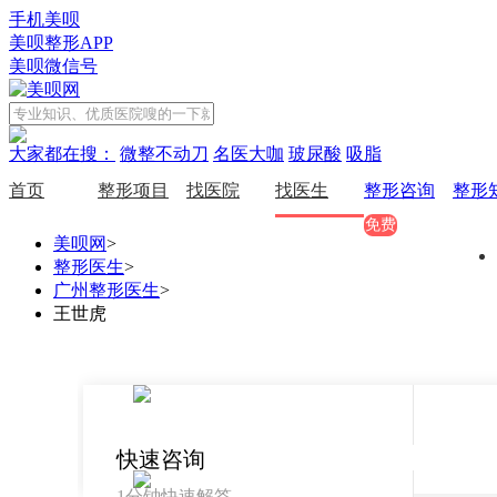
手机美呗
美呗整形APP
美呗微信号
大家都在搜：
微整不动刀
名医大咖
玻尿酸
吸脂
首页
整形项目
找医院
找医生
整形咨询
整形
免费
美呗网
>
整形医生
>
广州整形医生
>
王世虎
快速咨询
1分钟快速解答