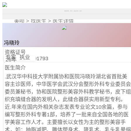
搜索医院、医生、美容项目、部位
美呗 >
找医生 >
医生详情
冯晓玲
副主任医师
资格证号
专家
执业
110420000001793
26年
医生简介
.武汉华中科技大学附属协和医院冯晓玲湖北省首批美
容主诊医师，中华医学会武汉分会整形外科专业委员会
委员兼秘书，协和医院整形美容外科教学秘书，皮下组
织充填缝合器的发明人，此缝合器获实用新型专利。
近.年来在国内外相关杂志发表专业论文10余篇，参与
编写整形外科专著1部，培养了一批来自全国各地的医
学美容工作人才。主要擅长以女性为主的整形美容手
术，如：抽脂减肥、雕体塑身术、隆乳术、乳头乳晕缩