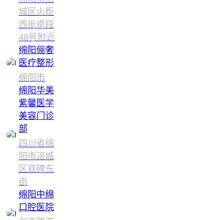
城区火炬
西街南段
48号附近
绵阳俪奢
医疗整形
绵阳市
绵阳华美
紫馨医学
美容门诊
部
四川省绵
阳市涪城
区双碑东
街
绵阳中绵
口腔医院