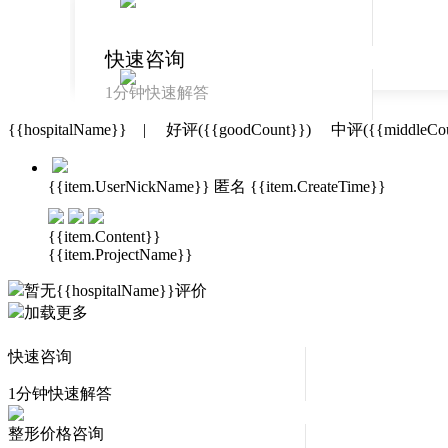
快速咨询
1分钟快速解答
{{hospitalName}}
|
好评
({{goodCount}})
中评
({{middleCo
整形价格查询
免费查询真实价
{{item.UserNickName}}
匿名
{{item.CreateTime}}
格
真实案例
{{item.Content}}
真实反馈案例查
{{item.ProjectName}}
询
暂无
{{hospitalName}}
评价
加载更多
快速咨询
1分钟快速解答
整形价格咨询