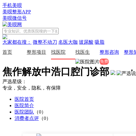
手机美呗
美呗整形APP
美呗微信号
大家都在搜：
微整不动刀
名医大咖
玻尿酸
吸脂
首页
整形项目
找医院
找医生
整形咨询
整形
免费
焦作解放中浩口腔门诊部
严选星级：
专业，安全，隐私，有保障
医院首页
医院简介
医院团队
（0）
消费者点评
（0）