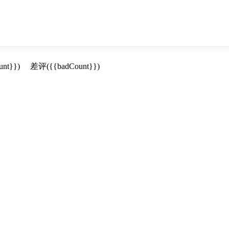
unt}})
差评
({{badCount}})