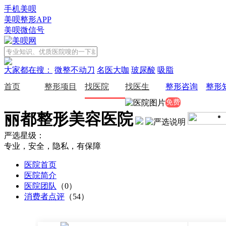
手机美呗
美呗整形APP
美呗微信号
大家都在搜：
微整不动刀
名医大咖
玻尿酸
吸脂
首页
整形项目
找医院
找医生
整形咨询
整形
免费
丽都整形美容医院
严选星级：
专业，安全，隐私，有保障
医院首页
医院简介
医院团队
（0）
消费者点评
（54）