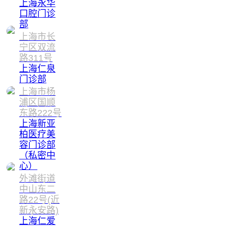
上海永华
口腔门诊
部
上海市长
宁区双流
路311号
上海仁泉
门诊部
上海市杨
浦区国顺
东路222号
上海新亚
柏医疗美
容门诊部
（私密中
心）
外滩街道
中山东二
路22号(近
新永安路)
上海仁爱