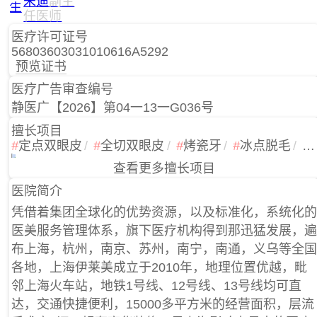
朱迪
副主
任医师
医疗许可证号
56803603031010616A5292
预览证书
医疗广告审查编号
静医广【2026】第04一13一G036号
擅长项目
#
定点双眼皮
/
#
全切双眼皮
/
#
烤瓷牙
/
#
冰点脱毛
/
#
皮秒激光
/
#
水动力吸脂
/
#
玻尿酸填充
/
#
半永久纹
查看更多擅长项目
眉
/
#
自体脂肪填充
/
#
光子脱毛
/
#
开内眼角
/
#
自体脂
肪填充
/
#
乳晕缩小
/
#
玻尿酸垫下巴
/
#
彩光嫩肤
/
#
膨
医院简介
体垫下巴
/
#
双眼皮
/
#
隆鼻
/
#
自体脂肪隆鼻
/
#
埋线双
凭借着集团全球化的优势资源，以及标准化，系统化的
眼皮
/
#
外切祛眼袋
/
#
开外眼角
/
#
自体脂肪垫下巴
/
#
医美服务管理体系，旗下医疗机构得到那迅猛发展，遍
激光点痣
布上海，杭州，南京、苏州，南宁，南通，义乌等全国
各地，上海伊莱美成立于2010年，地理位置优越，毗
邻上海火车站，地铁1号线、12号线、13号线均可直
达，交通快捷便利，15000多平方米的经营面积，层流