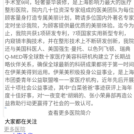
手术室9间，轻奢豪华装修，是上海影响力最大的医疗
整形医院，院内几十位资深专家组成的医美团队为每位
顾客量身打造专属美丽计划，聘请多位国内外著名专家
定时坐诊我院，为顾客提供最优质的美丽体验。迄今为
止，我院共获1项研发专利，7项国家实用新型专利，
内窥镜丰胸技术，并在整形技术上不断研发创新，我院
还与美国科医人、美国强生·曼托、以色列飞顿、瑞典
Q-MED等全球数十家医疗美容科研机构建立了长期战
略伙伴关系，确保全球最新的科研成果都将于第一时间
在伊莱美得到运用。伊莱美积极投身公益事业，是上海
市团委青年公益联盟唯一一家医疗机构，近年先后开展
近十项社会公益事迹，其中“白菜爸爸”事迹获评上海年
度十佳好事，对“一夜变老”胡娟的、张小荣鼻部再造公
益救助行动更赢得了社会的一致认可。
查看更多医院简介
大家都在关注
更多医院