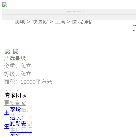
搜索医院、医生、美容项目、部位
美呗 >
找医院 >
上海 >
医院详情
严选星级：
资质：私立
等级：私立
面积：12000平方米
上海市闸北区梅园路88号
专家团队
更多专家
李玲
医师
擅长：
#
肉毒素
顾新安
副
主任医师