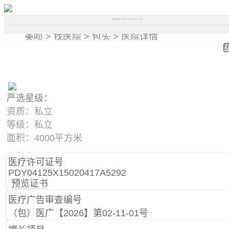
搜索医院、医生、美容项目、部位
美呗 >
找医院 >
包头 >
医院详情
严选星级：
资质：私立
等级：私立
面积：4000平方米
内蒙古自治区包头市青山区劳动路1号包头华美医疗美容医院
医疗许可证号
PDY04125X15020417A5292
预览证书
医疗广告审查编号
（包）医广【2026】第02-11-01号