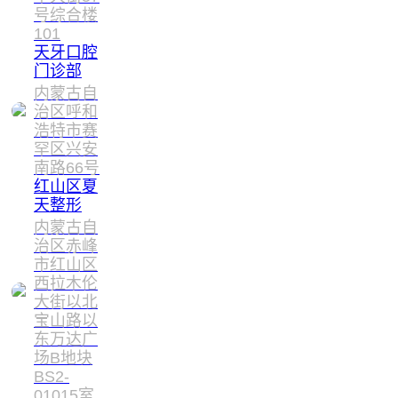
号综合楼
101
天牙口腔
门诊部
内蒙古自
治区呼和
浩特市赛
罕区兴安
南路66号
红山区夏
天整形
内蒙古自
治区赤峰
市红山区
西拉木伦
大街以北
宝山路以
东万达广
场B地块
BS2-
01015室