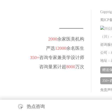
Copy
蜀ICP备
川公网
（川）-
2000
余家医美机构
咨询服务热
严选
12000
余名医生
公司：
350+
咨询专家兼美学设计师
地址：
咨询量累计超
8000
万次
赠送
350
免责声
热点咨询