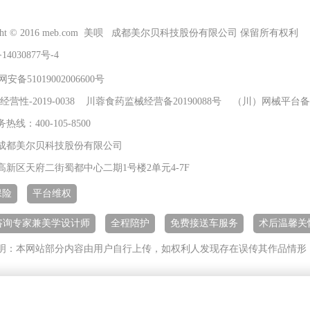
right © 2016 meb.com 美呗 成都美尔贝科技股份有限公司 保留所有权利
14030877号-4
安备51019002006600号
经营性-2019-0038 川蓉食药监械经营备20190088号 （川）网械平台备字
线：400-105-8500
成都美尔贝科技股份有限公司
高新区天府二街蜀都中心二期1号楼2单元4-7F
保险
平台维权
+咨询专家兼美学设计师
全程陪护
免费接送车服务
术后温馨关
明：本网站部分内容由用户自行上传，如权利人发现存在误传其作品情形