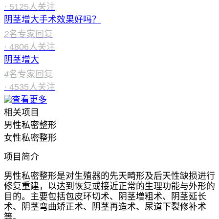
·
5125
人关注
阴茎增大手术效果好吗？
2
名专家回复
·
4806
人关注
阴茎增大
4
名专家回复
·
4535
人关注
查看更多
相关项目
男性私密整形
女性私密整形
项目简介
男性私密整形是对生殖器的先天畸形及后天性缺损进行
修复重建，以达到恢复或接近正常的生理功能与外形的
目的。主要包括包皮环切术、阴茎增粗术、阴茎延长
术、阴茎弯曲矫正术、阴茎再造术、尿道下裂修补术
等。