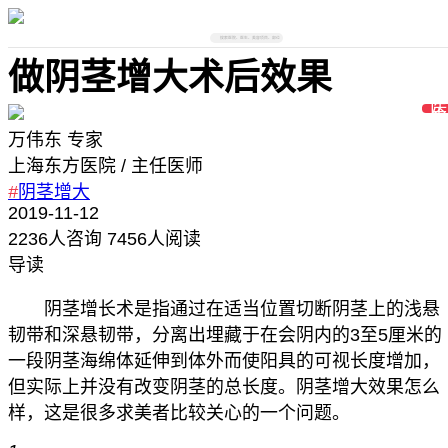
搜索医院、医生、美容项目、部位
做阴茎增大术后效果
万伟东
专家
上海东方医院
/ 主任医师
#
阴茎增大
2019-11-12
2236
人咨询
7456人阅读
导读
阴茎增长术是指通过在适当位置切断阴茎上的浅悬
韧带和深悬韧带，分离出埋藏于在会阴内的3至5厘米的
一段阴茎海绵体延伸到体外而使阳具的可视长度增加，
但实际上并没有改变阴茎的总长度。阴茎增大效果怎么
样，这是很多求美者比较关心的一个问题。