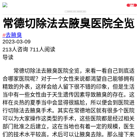
免
费
在
线
搜索医院、医生、美容项目、部位
咨
询
常德切除法去腋臭医院全览
#
去腋臭
2023-03-09
213
人咨询
711人阅读
导读
常德切除法去腋臭医院全览，来看一看自己到底适
合哪家医院呢？对于一个女性来说都渴望自己能够拥有
精致的外表，这样会给人留下很不错的印象，但是生活
当中有一些女性由于天生遗传因素导致腋臭的存在。这
样在炎热的夏季当中会显得很尴尬，所以便会到医院进
行切除法去腋臭手术。其实在常德地区就有很多个医院
可以为大家操作这类型的手术，这些医院都是经过相关
部门批准之后建立，这在当地也有着一定的规模，医生
们的技术水平较高，术后可以让腋臭去除。那么接下来