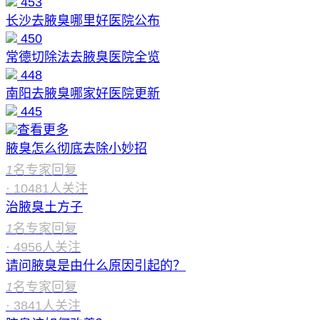
453
长沙去腋臭哪里好医院公布
450
常德切除法去腋臭医院全览
448
南阳去腋臭哪家好医院更新
445
查看更多
腋臭怎么彻底去除小妙招
1
名专家回复
·
10481
人关注
治腋臭土方子
1
名专家回复
·
4956
人关注
请问腋臭是由什么原因引起的？
1
名专家回复
·
3841
人关注