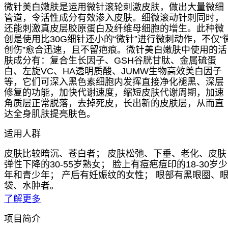
微针美白嫩肤是运用微针滚轮刺激皮肤，做出大量微细
管道，令活性成分有效渗入皮肤。细微滚动针刺同时，
还能刺激真皮层胶原蛋白及纤维母细胞的增生。此种微
创是使用比30G细针还小的“微针”进行微刺动作，不仅“
创伤”愈合迅速，且不留疤痕。微针美白嫩肤中使用的活
肤成分有：复合生长因子、GSH谷胱甘肽、金属硫蛋
白、左旋VC、HA透明质酸、JUMW生物高效美白因子
等，它们可深入黑色素细胞内发挥直接净化褪黑、深层
修复的功能，加快代谢速度，缩短皮肤代谢周期，加速
角质层正常脱落，去掉死皮，长出新的皮肤层，从而直
达全身肌肤提亮肤色。
适用人群
皮肤比较暗沉、苍白者； 皮肤松弛、下垂、老化、皮肤
弹性下降的30-55岁熟女； 脸上有痘疤痘印的18-30岁少
年和青少年； 产后有妊娠纹的女性； 眼部有黑眼圈、
袋、水肿者。
了解更多
项目简介