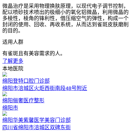
微晶治疗是采用物理换肤原理，以现代电子调节控制，
配以喷砂技术喷出的极细小的氧化铝微晶，利用微晶的
多棱性，棱角的锋利性，借压缩空气的弹性，构成一个
封闭的使用、回收、再收系统，从而达到雀斑皮肤磨削
的目的。
适用人群
有雀斑且有美容需求的人。
了解更多
本地医院
绵阳登特口腔门诊部
绵阳市涪城区火炬西街南段48号附近
绵阳俪奢医疗整形
绵阳市
绵阳华美紫馨医学美容门诊部
四川省绵阳市涪城区双碑东街