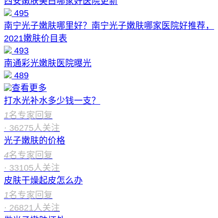
西安嫩肤美白哪家好医院更新
495
南宁光子嫩肤哪里好？南宁光子嫩肤哪家医院好推荐，
2021嫩肤价目表
493
南通彩光嫩肤医院曝光
489
查看更多
打水光补水多少钱一支？
1
名专家回复
·
36275
人关注
光子嫩肤的价格
4
名专家回复
·
33105
人关注
皮肤干燥起皮怎么办
1
名专家回复
·
26821
人关注