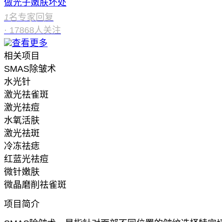
做光子嫩肤坏处
1
名专家回复
·
17868
人关注
查看更多
相关项目
SMAS除皱术
水光针
激光祛雀斑
激光祛痘
水氧活肤
激光祛斑
冷冻祛痣
红蓝光祛痘
微针嫩肤
微晶磨削祛雀斑
项目简介