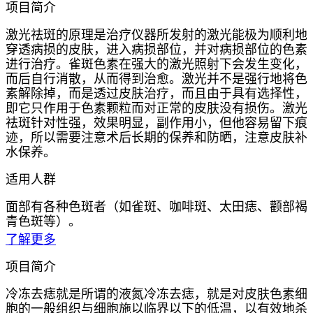
项目简介
激光祛斑的原理是治疗仪器所发射的激光能极为顺利地
穿透病损的皮肤，进入病损部位，并对病损部位的色素
进行治疗。雀斑色素在强大的激光照射下会发生变化，
而后自行消散，从而得到治愈。激光并不是强行地将色
素解除掉，而是透过皮肤治疗，而且由于具有选择性，
即它只作用于色素颗粒而对正常的皮肤没有损伤。激光
祛斑针对性强，效果明显，副作用小，但他容易留下痕
迹，所以需要注意术后长期的保养和防晒，注意皮肤补
水保养。
适用人群
面部有各种色斑者（如雀斑、咖啡斑、太田痣、颧部褐
青色斑等）。
了解更多
项目简介
冷冻去痣就是所谓的液氮冷冻去痣，就是对皮肤色素细
胞的一般组织与细胞施以临界以下的低温，以有效地杀