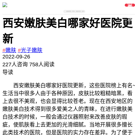
免
费
在
线
搜索医院、医生、美容项目、部位
咨
询
西安嫩肤美白哪家好医院更
新
#
嫩肤
#
光子嫩肤
2022-09-26
227
人咨询
758人阅读
导读
西安嫩肤美白哪家好医院更新，这些医院榜上有名
生活当中很多人由于各种原因，皮肤比较粗糙暗黑，看
上去很不美观，也会显得比较苍老。现在在西安地区的
嫩肤美白技术得到很多爱美之人的青睐，在进行嫩肤美
白技术的时候，一般会通过仪器照射来改善皮肤的瑕
疵，使肌肤看上去更加的光滑细腻。当地开展很多擅长
此类技术的医院，但是医院的实力存在差异。为了便于