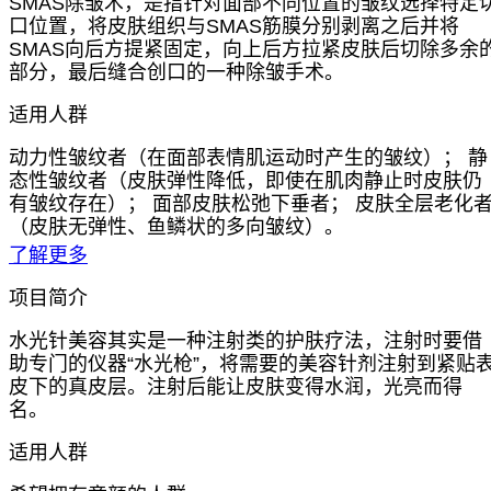
SMAS除皱术，是指针对面部不同位置的皱纹选择特定
口位置，将皮肤组织与SMAS筋膜分别剥离之后并将
SMAS向后方提紧固定，向上后方拉紧皮肤后切除多余
部分，最后缝合创口的一种除皱手术。
适用人群
动力性皱纹者（在面部表情肌运动时产生的皱纹）； 静
态性皱纹者（皮肤弹性降低，即使在肌肉静止时皮肤仍
有皱纹存在）； 面部皮肤松弛下垂者； 皮肤全层老化
（皮肤无弹性、鱼鳞状的多向皱纹）。
了解更多
项目简介
水光针美容其实是一种注射类的护肤疗法，注射时要借
助专门的仪器“水光枪”，将需要的美容针剂注射到紧贴
皮下的真皮层。注射后能让皮肤变得水润，光亮而得
名。
适用人群