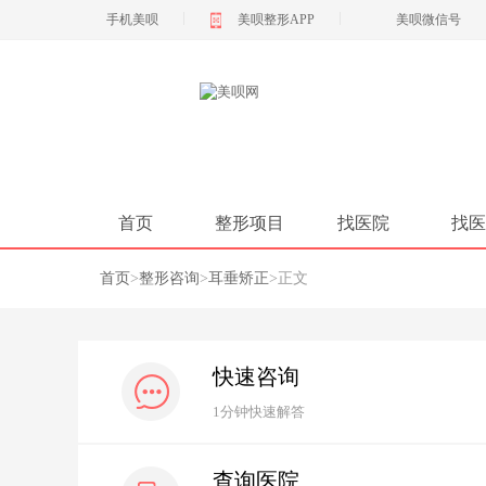
|
|
手机美呗
美呗整形APP
美呗微信号
首页
整形项目
找医院
找医
首页
>
整形咨询
>
耳垂矫正
>
正文
快速咨询
1分钟快速解答
查询医院