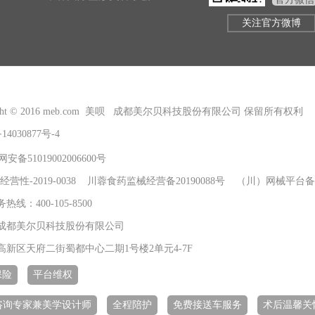
关注官方微博
right © 2016 meb.com 美呗 成都美尔贝科技股份有限公司 保留所有权利
14030877号-4
安备51019002006600号
经营性-2019-0038 川蓉食药监械经营备20190088号 （川）网械平台备字
线：400-105-8500
成都美尔贝科技股份有限公司
高新区天府二街蜀都中心二期1号楼2单元4-7F
保险
平台维权
+咨询专家兼美学设计师
全程陪护
免费接送车服务
术后温馨关