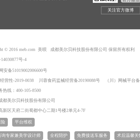
关注官方微博
right © 2016 meb.com 美呗 成都美尔贝科技股份有限公司 保留所有权利
14030877号-4
安备51019002006600号
经营性-2019-0038 川蓉食药监械经营备20190088号 （川）网械平台备字
线：400-105-8500
成都美尔贝科技股份有限公司
高新区天府二街蜀都中心二期1号楼2单元4-7F
保险
平台维权
+咨询专家兼美学设计师
全程陪护
免费接送车服务
术后温馨关