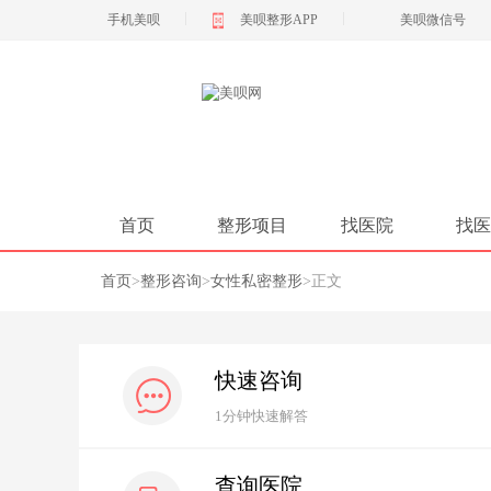
|
|
手机美呗
美呗整形APP
美呗微信号
首页
整形项目
找医院
找医
首页
>
整形咨询
>
女性私密整形
>
正文
快速咨询
1分钟快速解答
查询医院