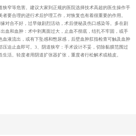
道狭窄等危害。建议大家到正规的医院选择技术高超的医生操作手
美者要合理的进行术后护理工作，对恢复也有着很重要的作用。
创缘对合不好，过早做剧烈活动，术后便秘及伤口感染等。多在剧
、出血和血肿：术中剥离面过大，止血不彻底，结扎不牢固，或手
色血液流出，或有下坠感和憋尿感，后壁血肿肛指检查可触及血肿
部压迫止血即可。3、阴道狭窄：手术设计不妥，切除黏膜范围过
性生活。轻度者用阴道扩张器扩张，重度者行松解术或植皮。