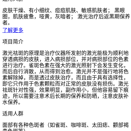
皮肤干燥、有小细纹、痘痘肌肤、敏感肌肤者； 黑眼
圈，肌肤疲惫，哑黄，灰暗者； 激光治疗后返黑期保养
者。
了解更多
项目简介
激光祛斑的原理是治疗仪器所发射的激光能极为顺利地
穿透病损的皮肤，进入病损部位，并对病损部位的色素
进行治疗。雀斑色素在强大的激光照射下会发生变化，
而后自行消散，从而得到治愈。激光并不是强行地将色
素解除掉，而是透过皮肤治疗，而且由于具有选择性，
即它只作用于色素颗粒而对正常的皮肤没有损伤。激光
祛斑针对性强，效果明显，副作用小，但他容易留下痕
迹，所以需要注意术后长期的保养和防晒，注意皮肤补
水保养。
适用人群
面部有各种色斑者（如雀斑、咖啡斑、太田痣、颧部褐