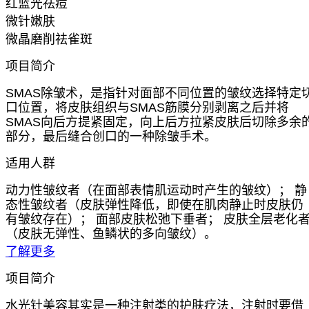
红蓝光祛痘
微针嫩肤
微晶磨削祛雀斑
项目简介
SMAS除皱术，是指针对面部不同位置的皱纹选择特定
口位置，将皮肤组织与SMAS筋膜分别剥离之后并将
SMAS向后方提紧固定，向上后方拉紧皮肤后切除多余
部分，最后缝合创口的一种除皱手术。
适用人群
动力性皱纹者（在面部表情肌运动时产生的皱纹）； 静
态性皱纹者（皮肤弹性降低，即使在肌肉静止时皮肤仍
有皱纹存在）； 面部皮肤松弛下垂者； 皮肤全层老化
（皮肤无弹性、鱼鳞状的多向皱纹）。
了解更多
项目简介
水光针美容其实是一种注射类的护肤疗法，注射时要借