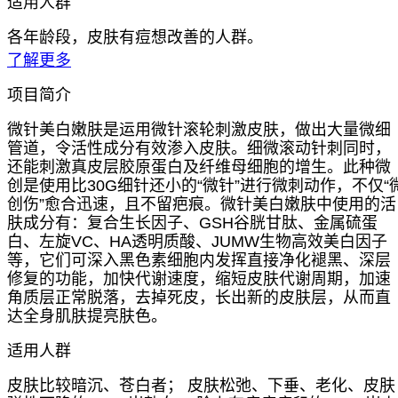
适用人群
各年龄段，皮肤有痘想改善的人群。
了解更多
项目简介
微针美白嫩肤是运用微针滚轮刺激皮肤，做出大量微细
管道，令活性成分有效渗入皮肤。细微滚动针刺同时，
还能刺激真皮层胶原蛋白及纤维母细胞的增生。此种微
创是使用比30G细针还小的“微针”进行微刺动作，不仅“
创伤”愈合迅速，且不留疤痕。微针美白嫩肤中使用的活
肤成分有：复合生长因子、GSH谷胱甘肽、金属硫蛋
白、左旋VC、HA透明质酸、JUMW生物高效美白因子
等，它们可深入黑色素细胞内发挥直接净化褪黑、深层
修复的功能，加快代谢速度，缩短皮肤代谢周期，加速
角质层正常脱落，去掉死皮，长出新的皮肤层，从而直
达全身肌肤提亮肤色。
适用人群
皮肤比较暗沉、苍白者； 皮肤松弛、下垂、老化、皮肤