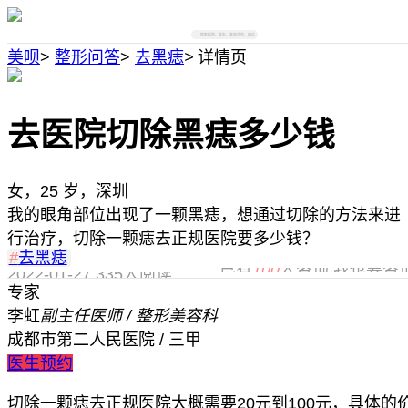
搜索医院、医生、美容项目、部位
美呗
>
整形问答
>
去黑痣
>
详情页
去医院切除黑痣多少钱
女，25 岁，深圳
我的眼角部位出现了一颗黑痣，想通过切除的方法来进
行治疗，切除一颗痣去正规医院要多少钱？
#
去黑痣
已有
100
人咨询,我也要咨
2022-01-27
335人阅读
专家
李虹
副主任医师 / 整形美容科
成都市第二人民医院 / 三甲
医生预约
切除一颗痣去正规医院大概需要20元到100元，具体的