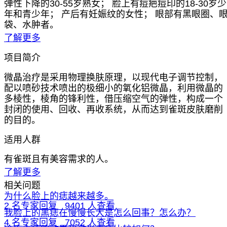
弹性下降的30-55岁熟女； 脸上有痘疤痘印的18-30岁少
年和青少年； 产后有妊娠纹的女性； 眼部有黑眼圈、
袋、水肿者。
了解更多
项目简介
微晶治疗是采用物理换肤原理，以现代电子调节控制，
配以喷砂技术喷出的极细小的氧化铝微晶，利用微晶的
多棱性，棱角的锋利性，借压缩空气的弹性，构成一个
封闭的使用、回收、再收系统，从而达到雀斑皮肤磨削
的目的。
适用人群
有雀斑且有美容需求的人。
了解更多
相关问题
为什么脸上的痣越来越多。
2 名专家回复 9401 人查看
我脸上的黑痣在慢慢长大是怎么回事？怎么办？
4 名专家回复 7052 人查看