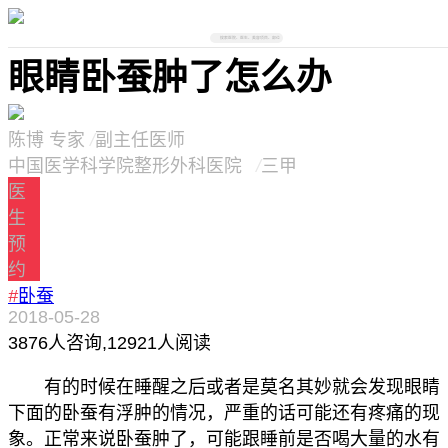
搜索医院、医生、美容项目、部位
眼睛卧蚕肿了怎么办
陈博
专家
/
副主任医师
中国医学科学院整形外科医院
/
三甲
医
生
预
约
#
卧蚕
2018-05-28
3876
人咨询,
12921人阅读
有的时候在睡醒之后或者是莫名其妙就会发现眼睛
下面的卧蚕有浮肿的情况，严重的话可能还有疼痛的现
象。正常来说卧蚕肿了，可能跟睡前是否喝大量的水有