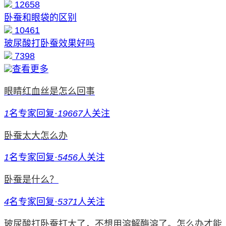
12658
卧蚕和眼袋的区别
10461
玻尿酸打卧蚕效果好吗
7398
查看更多
眼睛红血丝是怎么回事
1
名专家回复
·
19667
人关注
卧蚕太大怎么办
1
名专家回复
·
5456
人关注
卧蚕是什么？
4
名专家回复
·
5371
人关注
玻尿酸打卧蚕打大了，不想用溶解酶溶了。怎么办才能