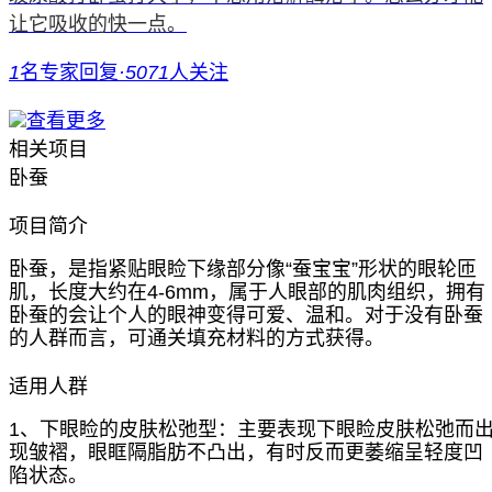
让它吸收的快一点。
1
名专家回复
·
5071
人关注
查看更多
相关项目
卧蚕
项目简介
卧蚕，是指紧贴眼睑下缘部分像“蚕宝宝”形状的眼轮匝
肌，长度大约在4-6mm，属于人眼部的肌肉组织，拥有
卧蚕的会让个人的眼神变得可爱、温和。对于没有卧蚕
的人群而言，可通关填充材料的方式获得。
适用人群
1、下眼睑的皮肤松弛型：主要表现下眼睑皮肤松弛而
现皱褶，眼眶隔脂肪不凸出，有时反而更萎缩呈轻度凹
陷状态。