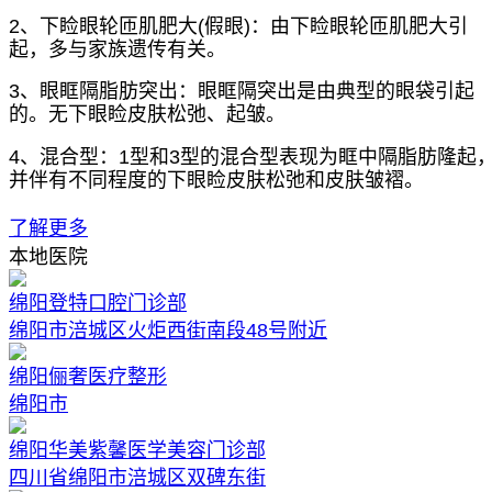
2、下睑眼轮匝肌肥大(假眼)：由下睑眼轮匝肌肥大引
起，多与家族遗传有关。
3、眼眶隔脂肪突出：眼眶隔突出是由典型的眼袋引起
的。无下眼睑皮肤松弛、起皱。
4、混合型：1型和3型的混合型表现为眶中隔脂肪隆起
并伴有不同程度的下眼睑皮肤松弛和皮肤皱褶。
了解更多
本地医院
绵阳登特口腔门诊部
绵阳市涪城区火炬西街南段48号附近
绵阳俪奢医疗整形
绵阳市
绵阳华美紫馨医学美容门诊部
四川省绵阳市涪城区双碑东街