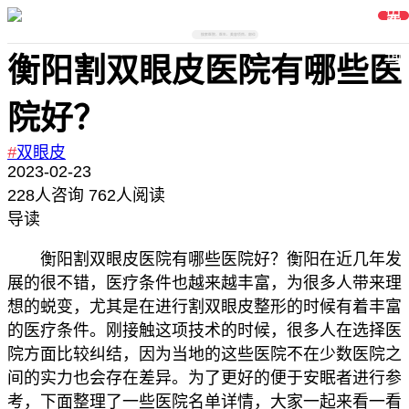
免
费
在
线
搜索医院、医生、美容项目、部位
咨
询
衡阳割双眼皮医院有哪些医
院好？
#
双眼皮
2023-02-23
228
人咨询
762人阅读
导读
衡阳割双眼皮医院有哪些医院好？衡阳在近几年发
展的很不错，医疗条件也越来越丰富，为很多人带来理
想的蜕变，尤其是在进行割双眼皮整形的时候有着丰富
的医疗条件。刚接触这项技术的时候，很多人在选择医
院方面比较纠结，因为当地的这些医院不在少数医院之
间的实力也会存在差异。为了更好的便于安眠者进行参
考，下面整理了一些医院名单详情，大家一起来看一看