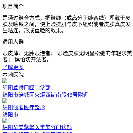
项目简介
是通过缝合方式，把缝线（或高分子缝合线）埋藏于皮
肤及睑瘢之间，使上睑提肌与皮下组织或者皮肤真皮发
生粘连，形成重睑的效果。
适用人群
眼皮薄、无肿眼泡者； 眼睑皮肤无明显松弛的年轻求美
者； 惧怕切开法者。
了解更多
本地医院
绵阳登特口腔门诊部
绵阳市涪城区火炬西街南段48号附近
绵阳俪奢医疗整形
绵阳市
绵阳华美紫馨医学美容门诊部