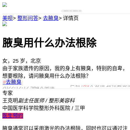
搜索医院、医生、美容项目、部位
美呗
>
整形问答
>
去腋臭
>
详情页
腋臭用什么办法根除
女，25 岁，北京
由于家族遗传的原因，我的身上有腋臭，特别的自卑，
想要根除，请问腋臭用什么办法根除？
#
去腋臭
已有
169
人咨询,我也要咨
2022-12-12
564人阅读
专家
王克明
副主任医师 / 整形美容科
中国医学科学院整形外科医院 / 三甲
医生预约
腋臭通常可以采用激光的办法根除，同时也可以通过注