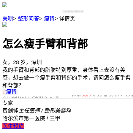
搜索医院、医生、美容项目、部位
美呗
>
整形问答
>
瘦背
>
详情页
怎么瘦手臂和背部
女，28 岁，深圳
我的手臂和背部的脂肪特别厚重，身体看上去没有美
感，想去做一个瘦手臂和背部的手术，请问怎么瘦手臂
和背部？
#
瘦背
已有
882
人咨询,我也要咨
2019-07-12
2940人阅读
专家
费剑锋
主任医师 / 整形美容科
哈尔滨市第一医院 / 三甲
医生预约