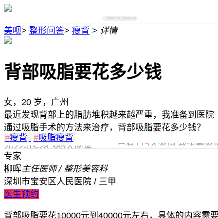
搜索医院、医生、美容项目、部位
美呗
>
整形问答
>
瘦背
> 详情
背部吸脂要花多少钱
女，20 岁，广州
最近发现背部上的脂肪堆积越来越严重，我准备到医院
通过吸脂手术的方法来治疗，背部吸脂要花多少钱？
#
瘦背
#
吸脂瘦背
已有
115
人咨询,我也要咨
2022-03-28
385人阅读
专家
柳晖
主任医师 / 整形美容科
深圳市宝安区人民医院 / 三甲
医生预约
背部吸脂要花10000元到40000元左右，具体的内容需