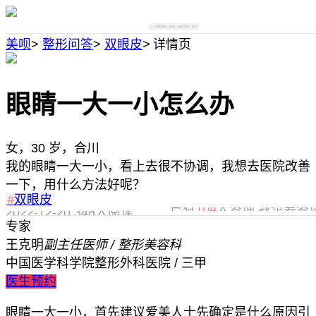
搜索医院、医生、美容项目、部位
美呗
>
整形问答
>
双眼皮
>
详情页
眼睛一大一小怎么办
女，30 岁，合川
我的眼睛一大一小，看上去很不协调，我想去医院改善
一下，用什么方法好呢？
#
双眼皮
已有
104
人咨询,我也要咨
2022-12-20
348人阅读
专家
王克明
副主任医师 / 整形美容科
中国医学科学院整形外科医院 / 三甲
医生预约
眼睛一大一小，首先建议爱美人士先确定是什么原因引