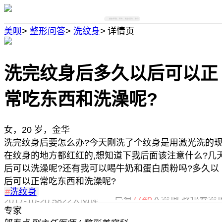
搜索医院、医生、美容项目、部位
美呗
>
整形问答
>
洗纹身
>
详情页
洗完纹身后多久以后可以正
常吃东西和洗澡呢?
女，20 岁，金华
洗完纹身后要怎么办?今天刚洗了个纹身是用激光洗的
在纹身的地方都红红的,想知道下我后面该注意什么?几
后可以洗澡呢?还有我可以喝牛奶和蛋白质粉吗?多久以
后可以正常吃东西和洗澡呢?
#
洗纹身
已有
1746
人咨询,我也要咨
2017-10-20
5822人阅读
专家