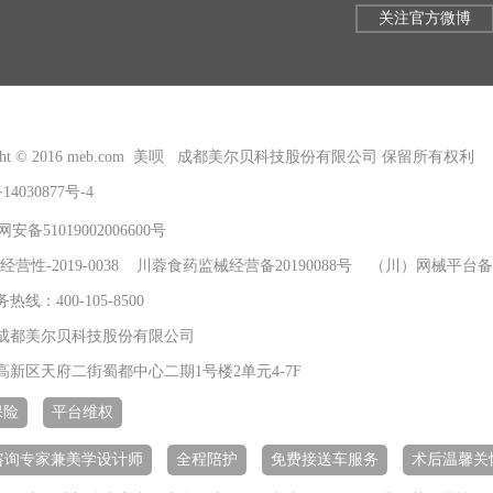
关注官方微博
right © 2016 meb.com 美呗 成都美尔贝科技股份有限公司 保留所有权利
14030877号-4
安备51019002006600号
经营性-2019-0038 川蓉食药监械经营备20190088号 （川）网械平台备字
线：400-105-8500
成都美尔贝科技股份有限公司
高新区天府二街蜀都中心二期1号楼2单元4-7F
保险
平台维权
+咨询专家兼美学设计师
全程陪护
免费接送车服务
术后温馨关