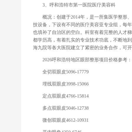
3、呼和浩特市第一医院医疗美容科
概况：创建于
2014年，是一所集医学整
技设备，下设有不同的医疗美容亚专业组，每年
也填补了自治区的空白。科室有着完整的人才梯
都学历高，有着扎实的专业技术功底，不断地到
海九院等各大医院建立了紧密的业务合作，可开
2026呼和浩特地区眼部整形项目价格参考：
全切双眼皮
5096-17779
埋线双眼皮
3998-15066
定点双眼皮
4766-15814
多点双眼皮
5046-12738
微创双眼皮
4612-10931