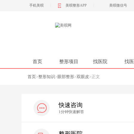
|
|
手机美呗
美呗整形APP
美呗微信号
首页
整形项目
找医院
找医
首页
>
整形知识
>
眼部整形
>
双眼皮
>
正文
快速咨询
1分钟快速解答
整形医院