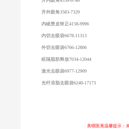
开内眼角
4350-6746
开外眼角
3583-7329
内眦赘皮矫正
4158-9996
内切去眼袋
6678-11313
外切去眼袋
6766-12806
眶隔脂肪释放
7034-12044
激光去眼袋
6977-12909
光纤溶脂去眼袋
6240-17173
美呗医美温馨提示：未