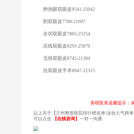
肿泡眼双眼皮
9541-25042
割双眼皮
7788-21697
全切双眼皮
7865-25254
压线双眼皮
8293-25879
无痕双眼皮
8745-21394
拉双眼皮手术
8947-22315
美呗医美温馨提示：未
以上关于【兰州整形医院排行榜名单!这份人气榜
可以点击
【在线咨询】
一对一沟通