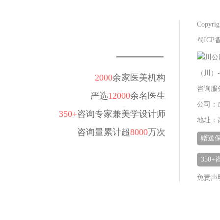
Copy
蜀ICP备
川公网
（川）-
2000
余家医美机构
咨询服务热
严选
12000
余名医生
公司：
350+
咨询专家兼美学设计师
地址：
咨询量累计超
8000
万次
赠送
350
免责声