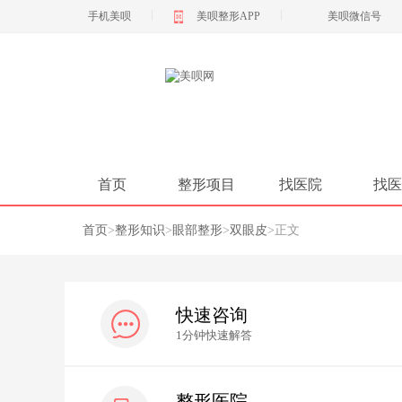
|
|
手机美呗
美呗整形APP
美呗微信号
首页
整形项目
找医院
找医
首页
>
整形知识
>
眼部整形
>
双眼皮
>
正文
快速咨询
1分钟快速解答
整形医院