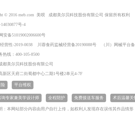
right © 2016 meb.com 美呗 成都美尔贝科技股份有限公司 保留所有权利
14030877号-4
安备51019002006600号
经营性-2019-0038 川蓉食药监械经营备20190088号 （川）网械平台备字
线：400-105-8500
成都美尔贝科技股份有限公司
高新区天府二街蜀都中心二期1号楼2单元4-7F
保险
平台维权
+咨询专家兼美学设计师
全程陪护
免费接送车服务
术后温馨关
明：本网站部分内容由用户自行上传，如权利人发现存在误传其作品情形